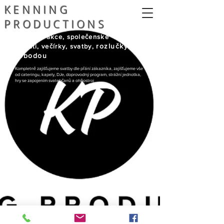
KENNING
PRODUCTIONS
Soukromé akce, společenské
rozlučky se
události, večírky, svatby,
svobodou
Kompletně zajišťujeme svatby dle přání zákazníka, zajišťujeme vše
od cateringu, kapely, DJe, doprovodný program, strážní jednotka,
hry se zapojením svatebčanů a ohňostroj