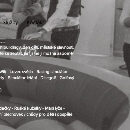
Služby
Kontakt
 buildingy, den dětí, městské slavnosti,
te se zeptat, jen jsme ji možná zapoměli
Wii) -
Lovec světla -
Racing simulátor
ly -
Simulátor létání -
Discgolf -
Golfový
)
dačky - Ruské kuželky - Maxi lyže -
í plechovek /
chůdy pro děti i dospělé