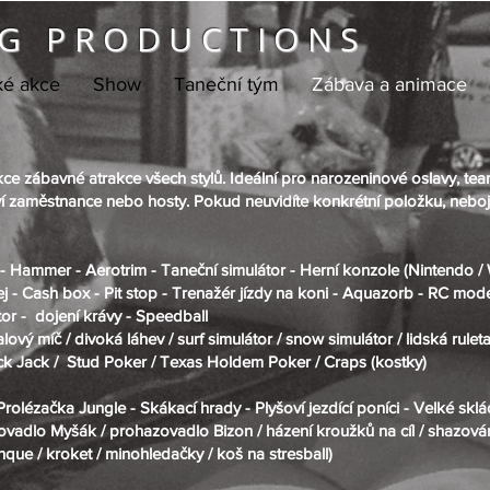
G PRODUCTIONS
ké akce
Show
Taneční tým
Zábava a animace
kce zábavné atrakce všech stylů. Ideální pro narozeninové oslavy, team
e sví zaměstnance nebo hosty. Pokud neuvidíte konkrétní položku, neboj
r - Hammer
-
Aerotrim -
Taneční simulátor -
Herní konzole (Nintendo / 
ej -
Cash box -
Pit stop -
Trenažér jízdy na koni -
Aquazorb -
RC mode
or - dojení krávy -
Speedball
alový míč /
divoká láhev /
surf simulátor /
snow simulátor /
lidská ruleta
ack Jack / Stud Poker / Texas Holdem Poker / Craps (kostky)
Prolézačka Jungle - Skákací hrady - Plyšoví jezdící poníci - Velké sklá
ovadlo Myšák /
prohazovadlo Bizon /
házení kroužků na cíl /
shazován
nque /
kroket /
minohledačky /
koš na stresball)