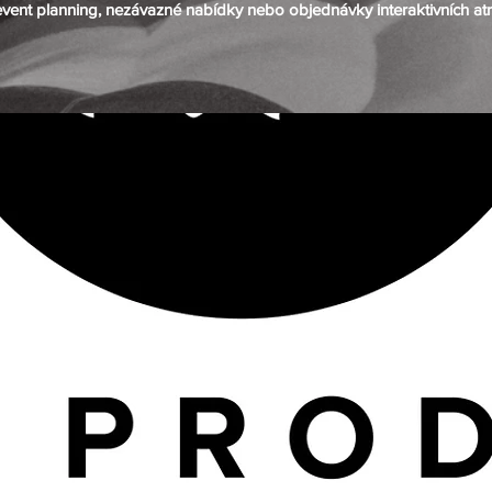
 event planning, nezávazné nabídky nebo objednávky interaktivních at