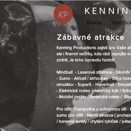
KENNIN
Eventy
Tematic
Zábavné atrakce
Kenning Productions
zajistí pro Vaše a
ale i firemní večírky, kde rádi zapojít
zmínit. Je toho opravdu hodně.
Mindball -
Laserová střelnice -
Silomě
-
Sumo -
Airball / airhockey -
Stiga hok
simulátor -
Super5 -
Hoverball -
Simulát
-
Elektrické rodeo (
elektrický býk /
fotb
- Mobilní casino (
Americká ruleta / Bl
Pro děti:
Trampolína s ochrannou sítí - 
sumo pro děti - Menší atrakce (
prohaz
/
barevné tunely /
chytání rybiček /
péta