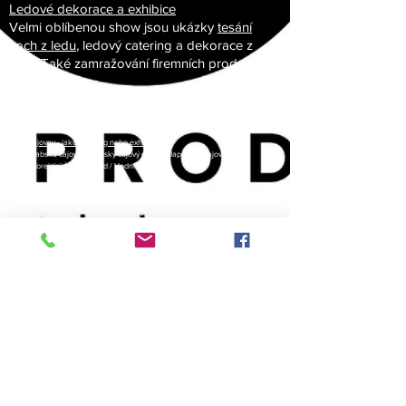
Ledové dekorace a exhibice
Velmi oblíbenou show jsou ukázky
tesání
soch z ledu
, ledový catering a dekorace z
ledu. Také zamražování firemních produktů
nebo log.
Ukázka programu Live tesání ledové sochy -
VIDEO
/ Live Ice show
VIDEO
Čajovny - jako catering nebo exhibice
Arabská čajovna / Čínský čajový obřad / Japonský čajový obřad
/ Korejský
čajový obřad / Vodní dýmky
Degustace - ochutnávky nebo jako catering
čínské likéry / čokoláda a pralinky / doutníky / káva
/ japonské saké a cukrovinky / rumy / whisky / tématické
koktejly ... a více
Pro více info nás nevýhejte kontaktovat. Rádi připravíme