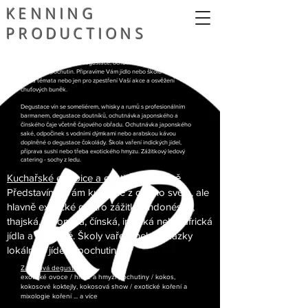
KENNING
PRODUCTIONS
Catering, degustace, zážitky chutí
Zajišťujeme různorodé degustace, ochutnávky a catering
exotických pochutin. Připravíme Vám jídlo nebo školu vaření na
různá témata nebo jen pro zpestření Vaší akce a osvěžení
chuťových buněk.
Degustace vín se someliérem, whisky a rumů s profesionálním
barmanem, degustace doutníků, ochutnávka japonského a
čínského čaje včetně čajového obřadu. Ochutnávka japonského
saké, odpočinek s vodními dýmkami nebo arabskou kávou
doplněné o degustace čokolády. Škola vaření indických jídel,
příprava sushi nebo třeba exotického hmyzu. Zážitkový ledový
catering - sochy z ledu.
Kuchařské exhibice a exotické kuchyně
Představíme Vám kuchyně z celého světa, ale
hlavně exotické gastro zážitky. Indonéská,
thajská, japonská, čínská, indická nebo africká
jídla a kuchyně. Školy vaření nebo ukázky
lokálních jídel a pochutin.
Zážitková degustace
exotické ovoce / hmyz a hmyzí pochutiny / kokos,
kokosové koktejly, kokosová show / exotické koření a
mixologie koření ... a více