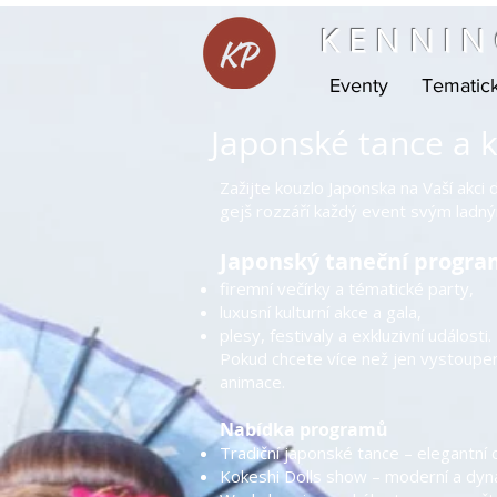
KENNIN
Eventy
Tematic
Japonské tance a k
Zažijte kouzlo Japonska na Vaší akc
gejš rozzáří každý event svým ladným
Japonský taneční program
firemní večírky a tématické party,
luxusní kulturní akce a gala,
plesy, festivaly a exkluzivní události.
Pokud chcete více než jen vystoupen
animace.
Nabídka programů
Tradiční japonské tance – elegantní
Kokeshi Dolls show – moderní a dynam