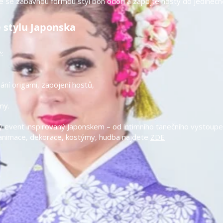
se zábavnou formou styl bon odori a zapojte hosty do jedinečné 
stylu Japonska
:
ání origami, zapojení hostů,
my.
event inspirovaný Japonskem – od intimního tanečního vystoupen
 animace, dekorace, kostýmy, hudba najdete
ZDE