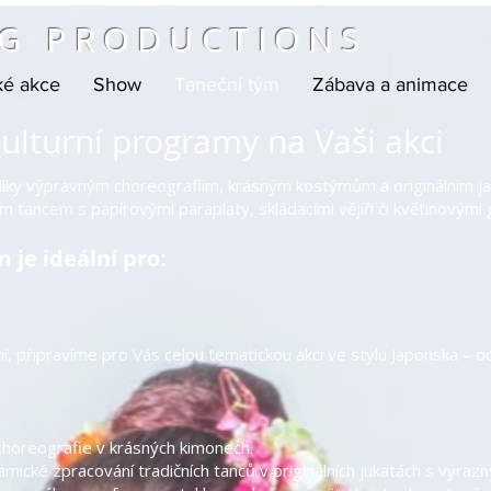
G PRODUCTIONS
ké akce
Show
Taneční tým
Zábava a animace
ulturní programy na Vaši akci
i díky výpravným choreografiím, krásným kostýmům a originálním 
 tancem s papírovými paraplaty, skládacími vějíři či květinovými 
 je ideální pro:
í, připravíme pro Vás celou tematickou akci ve stylu Japonska – 
 choreografie v krásných kimonech.
ické zpracování tradičních tanců v originálních jukatách s výraz