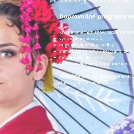
Workshop japonského tance – naučte 
Doprovodné programy ve 
Kromě tanečních show nabízíme také
vystoupení samurajů,
originální japonskou hudbu,
animační programy – kaligrafie, sklád
módní přehlídku kimon,
stylové dekorace a tematické kostý
Vytvoříme pro Vás nezapomenutelný 
Další japonský tématický program -