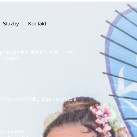
Služby
Kontakt
japonským doplňkům. Tanečnice v roli
girlandami.
od tance přes hudbu až po dekorace a
nými doplňky.