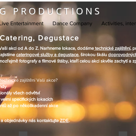
G PRODUCTIONS
Live Entertainment
Dance Company
Activities, inte
Catering, Degustace
 Vaši akci od A do Z. Narhneme lokace, dodáme
technické zajištění,
pr
zajistíme
cateringové služby a degustace
, širokou škálu
doprovodnýc
samozřejmě fotografy a filmové štáby, kteří celou akci skvěle zachytí a 
echnické zajištění Vaší akce?
endy
onály všech odvětví
velmi specifických lokacích
ntů až po několikadenní akce
y a objednávky nás kontaktujte
ZDE
.