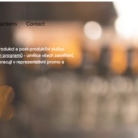
ractions
Contact
odukci a post-produkční služby.
h programů
- umělce všech zaměření,
zpracují v reprezentativní promo a