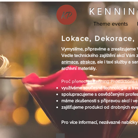
KENNIN
Theme events
Lokace, Dekorace, 
Vymyslíme, připravíme a zrealizujeme
Vedle technického zajištění akcí Vám 
animace
,
atrakce
, ale i taxi služby a 
archivní materiály.
Proč přenechat Kenning Productions i t
využíváme současné technologie a tr
spolupracujeme s osvědčenými profesi
máme zkušenosti s přípravou akcí i ve 
zajišťujeme produkci od drobných eve
Pro více informací, nezávazné nabídk