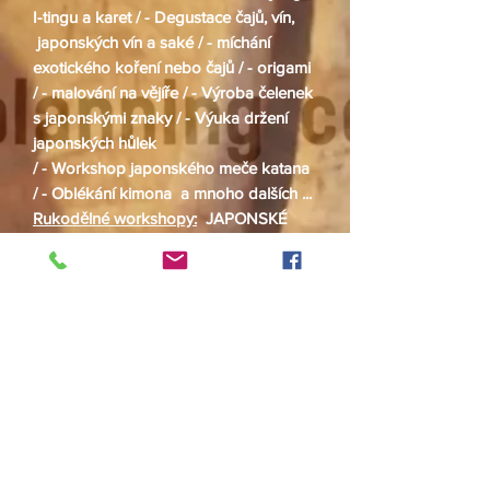
I-tingu a karet /
- Degustace čajů, vín,
japonských vín a saké /
- míchání
exo
tického koření nebo čajů /
- origami
/
- malování na vějíře /
- Výroba čelenek
s japonskými znaky /
- Výuka držení
japonských hůlek
/
- Workshop japonského meče katana
/
- Oblékání kimona a mnoho dalších ...
Rukodělné workshopy:
JAPONSKÉ
MALOVÁNÍ / sumi-e -
vhled do
japonského malování se základními
principy japonské malby,
- SASHIKO /
japonská výšivka,
- LOTOS / HASU NO
HANA / wabi-sabi ozdoba z antik
hedvábí (kimon) a lotosového květu
- HANKO / PODPISOVÉ RAZÍTKO,
-
VÁŽKA Z HEDVÁBÍ / brož z
japonského krepu a hedvábí,
-
YUKINKO / panenka z hedvábí,
-
MALOVÁNÍ NA LEN / AIZOME,
-