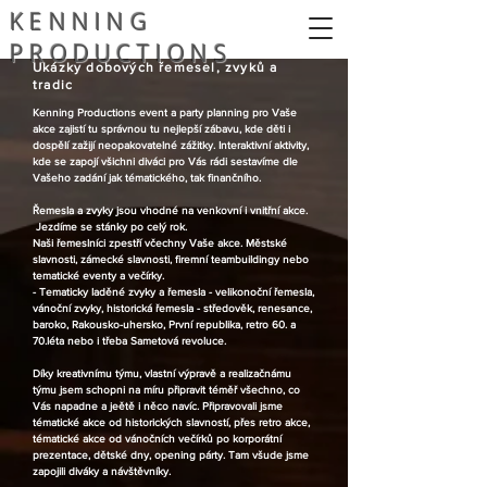
KENNING
PRODUCTIONS
Ukázky dobových řemesel, zvyků a
tradic
Kenning Productions e
vent a party planning pro Vaše
akce zajistí tu správnou tu
nejlepší zábavu, kde děti i
dospělí zažijí neopakovatelné zážitky. Interaktivní aktivity,
kde se zapojí všichni diváci pro Vás rádi sestavíme dle
Vašeho zadání jak tématického, tak finančního.
Řemesla a zvyky jsou vhodné na venkovní i vnitřní akce.
Jezdíme se stánky po celý rok.
Naši řemeslníci zpestří včechny Vaše akce. Městské
slavnosti, zámecké slavnosti, firemní teambuildingy nebo
tematické eventy a večírky.
- Tematicky laděné zvyky a řemesla - velikonoční řemesla,
vánoční zvyky, historická řemesla - středověk, renesance,
baroko, Rakousko-uhersko, První republika, retro 60. a
70.léta nebo i třeba Sametová revoluce.
Díky kreativnímu týmu, vlastní výpravě a realizačnámu
týmu jsem schopni na míru připravit téměř všechno, co
Vás napadne a jeětě i něco navíc. Připravovali jsme
tématické akce od historických slavností, přes retro akce,
tématické akce od vánočních večírků po korporátní
prezentace, dětské dny, opening párty. Tam všude jsme
zapojili diváky a návštěvníky.