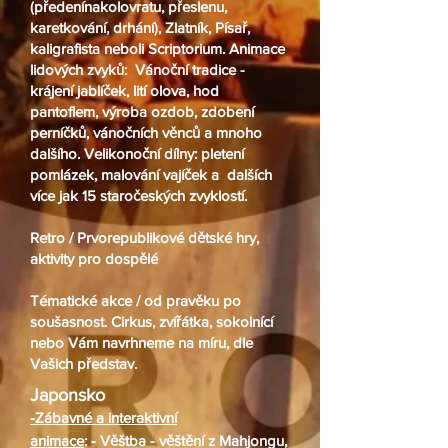
(předenínakolovratu, přeslenu,
karetkování, drhání), Zlatník, Písař,
kaligrafista neboli Scriptorium. Animace
lidových zvyků:
Vánoční tradice
-
krájení jablíček, lití olova, hod
pantoflem, výroba ozdob, zdobení
perníčků, vánočních věnců a mnoho
dalšího.
Velikonoční dílny
: pletení
pomlázek, malování vajíček a dalších
více jak 15 staročeských zvyklostí.
Retro
/ Prvorepublikové dětské hry,
aktivity pro dospělé
Tématické akce
/ od pravěku po
soušasnost. Cirkus, zvířátka, sokolnící
nebo Vám navrhneme na míru, dle
Vašich představ.
Japonsko
-Zábavné a interaktivní
-
animace
:
Věštba - věštění z Mahjongu,