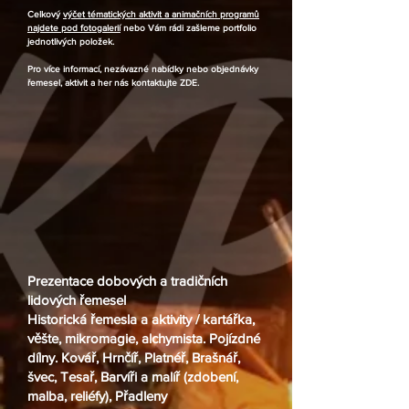
Celkový
výčet tématických aktivit a animačních programů
najdete pod fotogalerií
nebo Vám rádi zašleme portfolio
jednotlivých položek.
Pro více informací, nezávazné nabídky nebo objednávky
řemesel, aktivit a her nás kontaktujte
ZDE
.
Prezentace dobových a tradičních
lidových řemesel
Historická řemesla a aktivity
/ kartářka,
věšte, mikromagie, alchymista. Pojízdné
dílny. Kovář, Hrnčíř, Platnéř, Brašnář,
švec, Tesař, Barvíři a malíř (zdobení,
malba, reliéfy), Přadleny