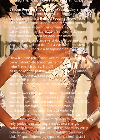
choreografie, ikonický styl a autentická atmosféra.
Balloon Popping Show
– hravý kabaret plný energie
Dodejte svému eventu hravost, eleganci a výrazný
Balloon Popping Show
vizuální efekt s naší
. Tento
interaktivní doplněk kabaretního programu kombinuje
prvky burlesky, taneční performance a práci s
barevnými balonky, které vytvářejí dynamickou a
zábavnou show plnou překvapivých momentů.
Charismatické tanečnice ve stylových kostýmech
zapojují hosty přímo do dění a vytvářejí atmosféru
plnou smíchu, energie a nezapomenutelných zážitků.
Show lze plně přizpůsobit vašemu eventu – zvolíte si
barvy balonků dle brandingu, tematického ladění
nebo firemních barev. Na přání zajistíme i potisk loga
na balonky nebo kostýmy v corporate stylu. Balloon
Popping Show je ideální pro gala večeře, firemní
večírky, VIP party i tematické eventy, kde vytvoří
skvělé foto momenty a uvolněnou atmosféru.
Taneční workshop pro hosty – interaktivní školička
Zapojte své hosty do programu a proměňte je v
součást show. Nabízíme taneční workshop (školičku),
kde naši profesionální tanečníci zábavnou a
přístupnou formou naučí hosty základní kroky
kabaretu, burlesky nebo jiného zvoleného stylu. Tento
interaktivní vstup je ideálním způsobem, jak prolomit
ledy, podpořit networking a dodat akci energii.
Workshop lze realizovat jako krátký dynamický vstup
během večera nebo jako samostatný programový
blok. Přizpůsobujeme jej typu akce, složení hostů i