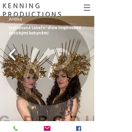
KENNING
PRODUCTIONS
Antika
Stylizovaná taneční show inspirovaná
antickými bohyněmi